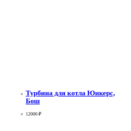
Турбина для котла Юнкерс,
Бош
12000
₽