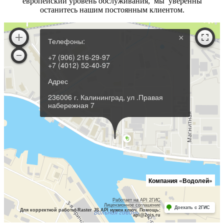
европейский уровень обслуживания, мы уверенны
останитесь нашим постоянным клиентом.​​​
×
Телефоны:
+7 (906) 216-29-97
+7 (4012) 52-40-97
Адрес
236006 г. Калининград, ул .Правая
набережная 7
Компания «Водолей»
Работает на API 2ГИС
Лицензионное соглашение
Доехать с 2ГИС
Для корректной работы Raster JS API нужен ключ. Помощь:
api@2gis.ru